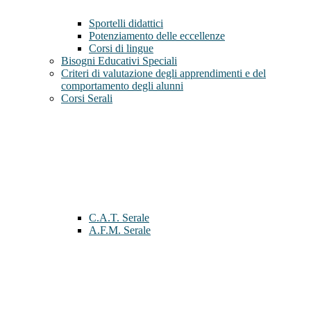
Sportelli didattici
Potenziamento delle eccellenze
Corsi di lingue
Bisogni Educativi Speciali
Criteri di valutazione degli apprendimenti e del
comportamento degli alunni
Corsi Serali
C.A.T. Serale
A.F.M. Serale