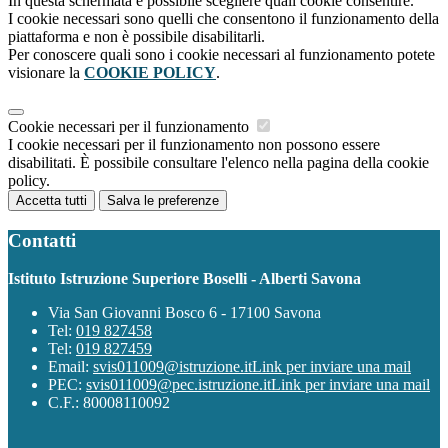
In questa schermata è possibile scegliere quali cookie consentire.
I cookie necessari sono quelli che consentono il funzionamento della
piattaforma e non è possibile disabilitarli.
Per conoscere quali sono i cookie necessari al funzionamento potete
visionare la
COOKIE POLICY
.
Cookie necessari per il funzionamento
I cookie necessari per il funzionamento non possono essere
disabilitati. È possibile consultare l'elenco nella pagina della cookie
policy.
Accetta tutti
Salva le preferenze
Contatti
Istituto Istruzione Superiore Boselli - Alberti Savona
Via San Giovanni Bosco 6 - 17100 Savona
Tel:
019 827458
Tel:
019 827459
Email:
svis011009@istruzione.it
Link per inviare una mail
PEC:
svis011009@pec.istruzione.it
Link per inviare una mail
C.F.: 80008110092