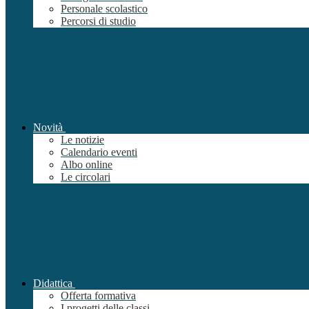
Personale scolastico
Percorsi di studio
Novità
Le notizie
Calendario eventi
Albo online
Le circolari
Didattica
Offerta formativa
I progetti delle classi