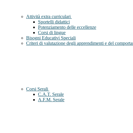
Attività extra curriculari
Sportelli didattici
Potenziamento delle eccellenze
Corsi di lingue
Bisogni Educativi Speciali
Criteri di valutazione degli apprendimenti e del comport
Corsi Serali
C.A.T. Serale
A.F.M. Serale