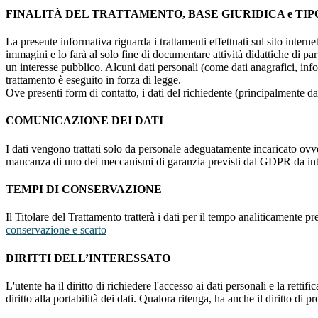
FINALITÀ DEL TRATTAMENTO, BASE GIURIDICA e TIP
La presente informativa riguarda i trattamenti effettuati sul sito interne
immagini e lo farà al solo fine di documentare attività didattiche di pa
un interesse pubblico. Alcuni dati personali (come dati anagrafici, inf
trattamento è eseguito in forza di legge.
Ove presenti form di contatto, i dati del richiedente (principalmente dat
COMUNICAZIONE DEI DATI
I dati vengono trattati solo da personale adeguatamente incaricato ovve
mancanza di uno dei meccanismi di garanzia previsti dal GDPR da inte
TEMPI DI CONSERVAZIONE
Il Titolare del Trattamento tratterà i dati per il tempo analiticamente 
conservazione e scarto
DIRITTI DELL’INTERESSATO
L'utente ha il diritto di richiedere l'accesso ai dati personali e la retti
diritto alla portabilità dei dati. Qualora ritenga, ha anche il diritto d