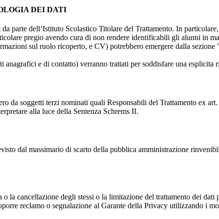
OLOGIA DEI DATI
t da parte dell’Istituto Scolastico Titolare del Trattamento. In particolare,
rticolare pregio avendo cura di non rendere identificabili gli alunni in 
ormazioni sul ruolo ricoperto, e CV) potrebbero emergere dalla sezione "
i anagrafici e di contatto) verranno trattati per soddisfare una esplicita 
ro da soggetti terzi nominati quali Responsabili del Trattamento ex art. 
rpretare alla luce della Sentenza Schrems II.
previsto dal massimario di scarto della pubblica amministrazione rinvenibi
fica o la cancellazione degli stessi o la limitazione del trattamento dei dat
i proporre reclamo o segnalazione al Garante della Privacy utilizzando i mo