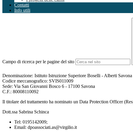
Contatti
Info utili
Campo di ricerca per le pagine del sito
Denominazione: Istituto Istruzione Superiore Boselli - Alberti Savona
Codice meccanografico: SVIS011009
Sede: Via San Giovanni Bosco 6 - 17100 Savona
C.F.: 80008110092
Il titolare del trattamento ha nominato un Data Protection Officer (Resp
Dott.ssa Sabrina Schinca
Tel: 0195142009;
Email: dpoassociati.as@virgilio.it