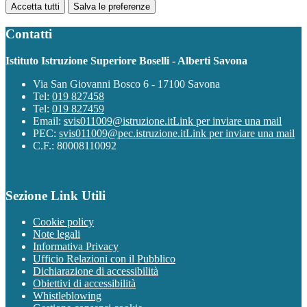
Accetta tutti
Salva le preferenze
Contatti
Istituto Istruzione Superiore Boselli - Alberti Savona
Via San Giovanni Bosco 6 - 17100 Savona
Tel:
019 827458
Tel:
019 827459
Email:
svis011009@istruzione.it
Link per inviare una mail
PEC:
svis011009@pec.istruzione.it
Link per inviare una mail
C.F.: 80008110092
Sezione Link Utili
Cookie policy
Note legali
Informativa Privacy
Ufficio Relazioni con il Pubblico
Dichiarazione di accessibilità
Obiettivi di accessibilità
Whistleblowing