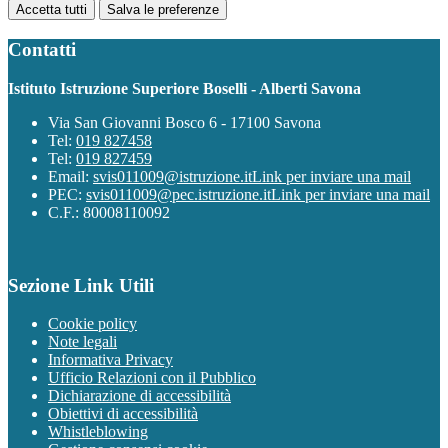
Accetta tutti
Salva le preferenze
Contatti
Istituto Istruzione Superiore Boselli - Alberti Savona
Via San Giovanni Bosco 6 - 17100 Savona
Tel:
019 827458
Tel:
019 827459
Email:
svis011009@istruzione.it
Link per inviare una mail
PEC:
svis011009@pec.istruzione.it
Link per inviare una mail
C.F.: 80008110092
Sezione Link Utili
Cookie policy
Note legali
Informativa Privacy
Ufficio Relazioni con il Pubblico
Dichiarazione di accessibilità
Obiettivi di accessibilità
Whistleblowing