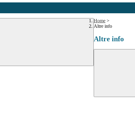
Home
>
Altre info
Altre info