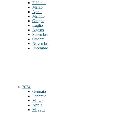
Febbraio
Marzo
Aprile
Maggio
Giugno
Luglio
Agosto
Settembre
Ottobre
Novembre
Dicembre
2024
Gennaio
Febbraio
Marzo
Aprile
Maggio