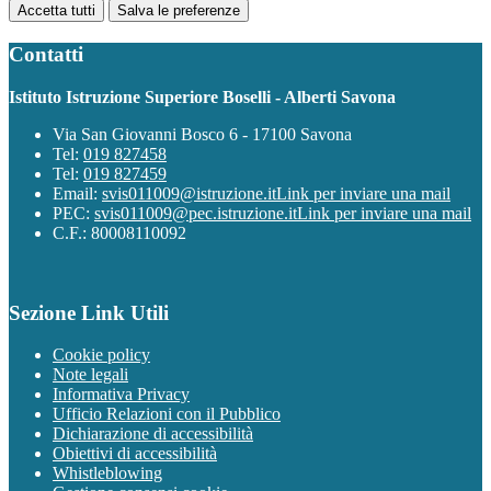
Accetta tutti
Salva le preferenze
Contatti
Istituto Istruzione Superiore Boselli - Alberti Savona
Via San Giovanni Bosco 6 - 17100 Savona
Tel:
019 827458
Tel:
019 827459
Email:
svis011009@istruzione.it
Link per inviare una mail
PEC:
svis011009@pec.istruzione.it
Link per inviare una mail
C.F.: 80008110092
Sezione Link Utili
Cookie policy
Note legali
Informativa Privacy
Ufficio Relazioni con il Pubblico
Dichiarazione di accessibilità
Obiettivi di accessibilità
Whistleblowing