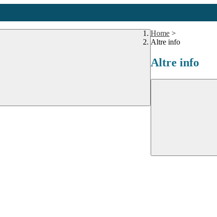
Home
>
Altre info
Altre info