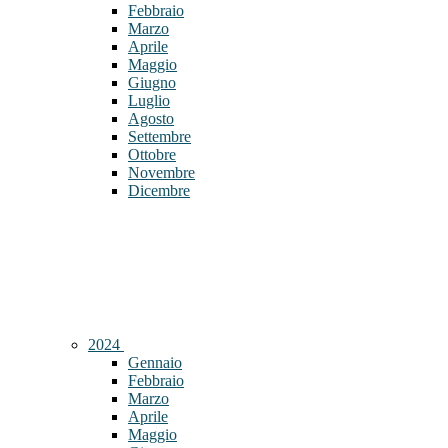
Febbraio
Marzo
Aprile
Maggio
Giugno
Luglio
Agosto
Settembre
Ottobre
Novembre
Dicembre
2024
Gennaio
Febbraio
Marzo
Aprile
Maggio