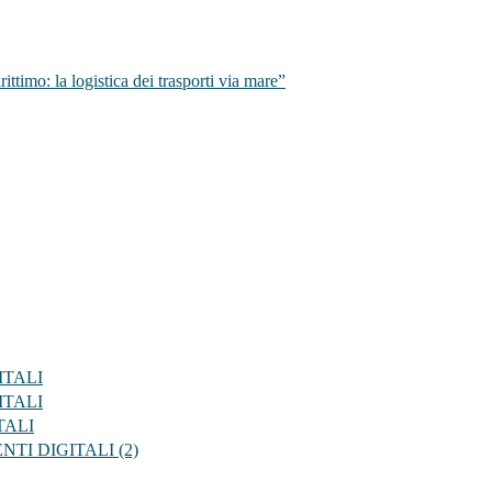
o: la logistica dei trasporti via mare”
GITALI
GITALI
ITALI
IENTI DIGITALI (2)