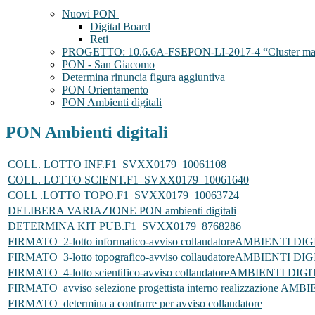
Nuovi PON
Digital Board
Reti
PROGETTO: 10.6.6A-FSEPON-LI-2017-4 “Cluster marittim
PON - San Giacomo
Determina rinuncia figura aggiuntiva
PON Orientamento
PON Ambienti digitali
PON Ambienti digitali
COLL. LOTTO INF.F1_SVXX0179_10061108
COLL. LOTTO SCIENT.F1_SVXX0179_10061640
COLL .LOTTO TOPO.F1_SVXX0179_10063724
DELIBERA VARIAZIONE PON ambienti digitali
DETERMINA KIT PUB.F1_SVXX0179_8768286
FIRMATO_2-lotto informatico-avviso collaudatoreAMBIENTI DI
FIRMATO_3-lotto topografico-avviso collaudatoreAMBIENTI DI
FIRMATO_4-lotto scientifico-avviso collaudatoreAMBIENTI DIG
FIRMATO_avviso selezione progettista interno realizzazione AMB
FIRMATO_determina a contrarre per avviso collaudatore