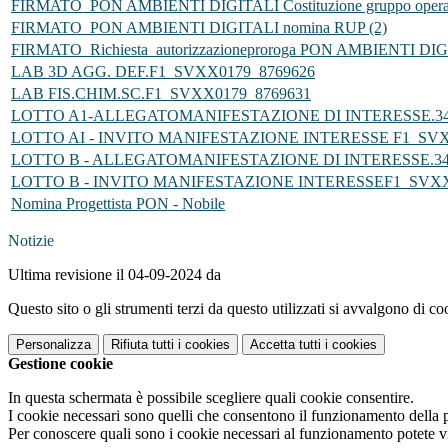
FIRMATO_PON AMBIENTI DIGITALI Costituzione gruppo operati
FIRMATO_PON AMBIENTI DIGITALI nomina RUP (2)
FIRMATO_Richiesta_autorizzazioneproroga PON AMBIENTI DI
LAB 3D AGG. DEF.F1_SVXX0179_8769626
LAB FIS.CHIM.SC.F1_SVXX0179_8769631
LOTTO A1-ALLEGATOMANIFESTAZIONE DI INTERESSE.3
LOTTO AI - INVITO MANIFESTAZIONE INTERESSE F1_SVX
LOTTO B - ALLEGATOMANIFESTAZIONE DI INTERESSE.34
LOTTO B - INVITO MANIFESTAZIONE INTERESSEF1_SVXX
Nomina Progettista PON - Nobile
Notizie
Ultima revisione il 04-09-2024 da
Questo sito o gli strumenti terzi da questo utilizzati si avvalgono di coo
Personalizza
Rifiuta tutti
i cookies
Accetta tutti
i cookies
Gestione cookie
In questa schermata è possibile scegliere quali cookie consentire.
I cookie necessari sono quelli che consentono il funzionamento della pi
Per conoscere quali sono i cookie necessari al funzionamento potete v