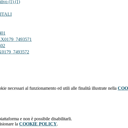
vo (1) (1)
GITALI
401
X0179_7493571
02
0179_7493572
kie necessari al funzionamento ed utili alle finalità illustrate nella
COO
attaforma e non è possibile disabilitarli.
isionare la
COOKIE POLICY
.