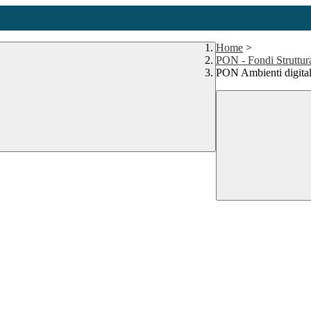
Home
>
PON - Fondi Struttur
PON Ambienti digital