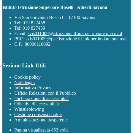
Istituto Istruzione Superiore Boselli - Alberti Savona
Via San Giovanni Bosco 6 - 17100 Savona
Tel:
019 827458
Tel:
019 827459
Email:
svis011009@istruzione.it
Link per inviare una mail
PEC:
svis011009@pec.istruzione.it
Link per inviare una mail
C.F.: 80008110092
Sezione Link Utili
Cookie policy
Note legali
Informativa Privacy
Ufficio Relazioni con il Pubblico
Dichiarazione di accessibilità
Obiettivi di accessibilità
Whistleblowing
Gestione consensi cookie
Amministrazione trasparente
Pagina visualizzata
453
volte