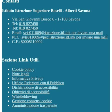
Contatti
Istituto Istruzione Superiore Boselli - Alberti Savona
Via San Giovanni Bosco 6 - 17100 Savona
Tel:
019 827458
Tel:
019 827459
Email:
svis011009@istruzione.it
Link per inviare una mail
PEC:
svis011009@pec.istruzione.it
Link per inviare una mail
C.F.: 80008110092
Sezione Link Utili
Cookie policy
Note legali
Informativa Privacy
Ufficio Relazioni con il Pubblico
Dichiarazione di accessibilità
Obiettivi di accessibilità
Whistleblowing
Gestione consensi cookie
Amministrazione trasparente