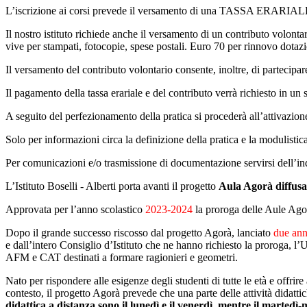
L’iscrizione ai corsi prevede il versamento di una TASSA ERARIALE par
Il nostro istituto richiede anche il versamento di un contributo volont
vive per stampati, fotocopie, spese postali. Euro 70 per rinnovo dotazio
Il versamento del contributo volontario consente, inoltre, di partecipa
Il pagamento della tassa erariale e del contributo verrà richiesto in 
A seguito del perfezionamento della pratica si procederà all’attivazione
Solo per informazioni circa la definizione della pratica e la modulistic
Per comunicazioni e/o trasmissione di documentazione servirsi dell’ind
L’Istituto Boselli - Alberti porta avanti il progetto
Aula Agorà diffusa
Approvata per l’anno scolastico
2023-2024
la proroga delle Aule Agorà
Dopo il grande successo riscosso dal progetto Agorà, lanciato
due ann
e dall’intero Consiglio d’Istituto che ne hanno richiesto la proroga, l
AFM e CAT destinati a formare ragionieri e geometri.
Nato per rispondere alle esigenze degli studenti di tutte le età e offrir
contesto, il progetto Agorà prevede che una parte delle attività didatt
didattica a distanza sono il lunedì e il venerdì, mentre il martedì-