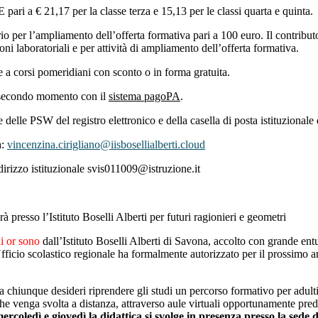
i a € 21,17 per la classe terza e 15,13 per le classi quarta e quinta.
ario per l’ampliamento dell’offerta formativa pari a 100 euro. Il contri
ni laboratoriali e per attività di ampliamento dell’offerta formativa.
re a corsi pomeridiani con sconto o in forma gratuita.
un secondo momento con il
sistema pagoPA
.
 delle PSW del registro elettronico e della casella di posta istituzionale
a:
vincenzina.cirigliano@iisbosellialberti.cloud
irizzo istituzionale svis011009@istruzione.it
 presso l’Istituto Boselli Alberti per futuri ragionieri e geometri
i or sono
dall’Istituto Boselli Alberti di Savona, accolto con grande ent
’Ufficio scolastico regionale ha formalmente autorizzato per il prossimo a
e a chiunque desideri riprendere gli studi un percorso formativo per adulti
iche venga svolta a distanza, attraverso aule virtuali opportunamente pre
mercoledì e giovedì la didattica si svolge in presenza presso la sede