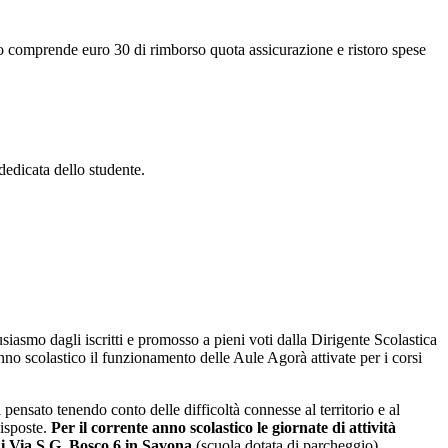
buto comprende euro 30 di rimborso quota assicurazione e ristoro spese
 dedicata dello studente.
usiasmo dagli iscritti e promosso a pieni voti dalla Dirigente Scolastica
nno scolastico il funzionamento delle Aule Agorà attivate per i corsi
 pensato tenendo conto delle difficoltà connesse al territorio e al
disposte.
Per il corrente anno scolastico le giornate di attività
 di Via S.G. Bosco 6 in Savona
(scuola dotata di parcheggio).