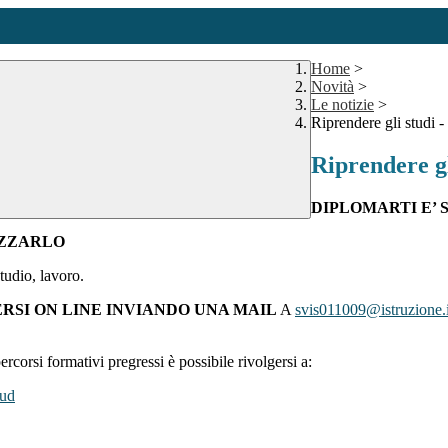
Home
>
Novità
>
Le notizie
>
Riprendere gli studi -
Riprendere gl
DIPLOMARTI E’ 
IZZARLO
studio, lavoro.
VERSI ON LINE INVIANDO UNA MAIL
A
svis011009@istruzione.i
ercorsi formativi pregressi è possibile rivolgersi a:
oud