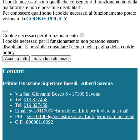
I cookie necessari sono quelli che consentono il funzionamento della
piattaforma e non è possibile disabilitarli.
Per conoscere quali sono i cookie necessari al funzionamento potete
visionare la
COOKIE POLICY
.
Cookie necessari per il funzionamento
I cookie necessari per il funzionamento non possono essere
disabilitati. È possibile consultare l'elenco nella pagina della cookie
policy.
Accetta tutti
Salva le preferenze
Contatti
Istituto Istruzione Superiore Boselli - Alberti Savona
Via San Giovanni Bosco 6 - 17100 Savona
Tel:
019 827458
Tel:
019 827459
Email:
svis011009@istruzione.it
Link per inviare una mail
PEC:
svis011009@pec.istruzione.it
Link per inviare una mail
C.F.: 80008110092