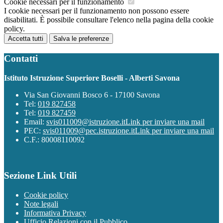
Cookie necessari per il funzionamento
I cookie necessari per il funzionamento non possono essere
disabilitati. È possibile consultare l'elenco nella pagina della cookie
policy.
Accetta tutti
Salva le preferenze
Contatti
Istituto Istruzione Superiore Boselli - Alberti Savona
Via San Giovanni Bosco 6 - 17100 Savona
Tel:
019 827458
Tel:
019 827459
Email:
svis011009@istruzione.it
Link per inviare una mail
PEC:
svis011009@pec.istruzione.it
Link per inviare una mail
C.F.: 80008110092
Sezione Link Utili
Cookie policy
Note legali
Informativa Privacy
Ufficio Relazioni con il Pubblico