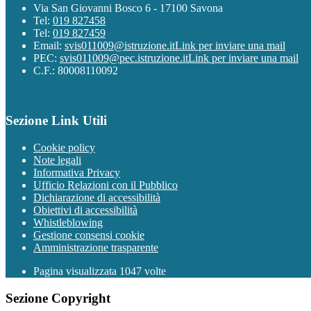
Via San Giovanni Bosco 6 - 17100 Savona
Tel:
019 827458
Tel:
019 827459
Email:
svis011009@istruzione.it
Link per inviare una mail
PEC:
svis011009@pec.istruzione.it
Link per inviare una mail
C.F.: 80008110092
Sezione Link Utili
Cookie policy
Note legali
Informativa Privacy
Ufficio Relazioni con il Pubblico
Dichiarazione di accessibilità
Obiettivi di accessibilità
Whistleblowing
Gestione consensi cookie
Amministrazione trasparente
Pagina visualizzata
1047
volte
Sezione Copyright