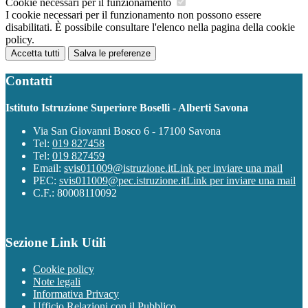
Cookie necessari per il funzionamento
I cookie necessari per il funzionamento non possono essere
disabilitati. È possibile consultare l'elenco nella pagina della cookie
policy.
Accetta tutti
Salva le preferenze
Contatti
Istituto Istruzione Superiore Boselli - Alberti Savona
Via San Giovanni Bosco 6 - 17100 Savona
Tel:
019 827458
Tel:
019 827459
Email:
svis011009@istruzione.it
Link per inviare una mail
PEC:
svis011009@pec.istruzione.it
Link per inviare una mail
C.F.: 80008110092
Sezione Link Utili
Cookie policy
Note legali
Informativa Privacy
Ufficio Relazioni con il Pubblico