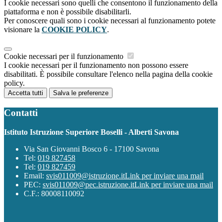
I cookie necessari sono quelli che consentono il funzionamento della
piattaforma e non è possibile disabilitarli.
Per conoscere quali sono i cookie necessari al funzionamento potete
visionare la
COOKIE POLICY
.
Cookie necessari per il funzionamento
I cookie necessari per il funzionamento non possono essere
disabilitati. È possibile consultare l'elenco nella pagina della cookie
policy.
Accetta tutti
Salva le preferenze
Contatti
Istituto Istruzione Superiore Boselli - Alberti Savona
Via San Giovanni Bosco 6 - 17100 Savona
Tel:
019 827458
Tel:
019 827459
Email:
svis011009@istruzione.it
Link per inviare una mail
PEC:
svis011009@pec.istruzione.it
Link per inviare una mail
C.F.: 80008110092