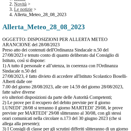
Novità
>
Le notizie
>
Allerta_Meteo_28_08_2023
Allerta_Meteo_28_08_2023
OGGETTO: DISPOSIZIONI PER ALLERTA METEO
ARANCIONE del 28/08/2023
Preso atto dei contenuti dell'Ordinanza Sindacale n.50 del
27/08/2023 e tenuto conto di quanto deliberato dal Consiglio di
Istituto, così si dispone:
1) A tutto il personale e all’utenza, in coerenza con l'Ordinanza
Sindacale n.50 del
27/08/2023, è fatto divieto di accedere all'Istituto Scolastico Boselli-
Alberti dalle ore
7.00 del giorno 28/08/2023, alle ore 14.59 del giorno 28/08/2023,
fatte salve diverse
e/o ulteriori disposizioni da parte delle Autorità Competenti;
2) Le prove per il recupero del debito previste per il giorno
LUNEDI’ 28/08 si terranno il giorno MARTEDI’ 29/08, le prove
previste per MARTEDI’ 29/08 slitteranno al 30/08, con gli stessi
orari comunicati nella circolare n.173 del 30 giugno 2023 (che si
allega alla presente);
3) I Consigli di classe per gli scrutini differiti slitteranno di un giorno