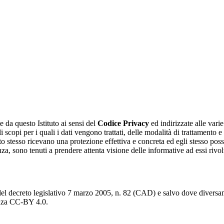
e da questo Istituto ai sensi del
Codice Privacy
ed indirizzate alle vari
i scopi per i quali i dati vengono trattati, delle modalità di trattamento 
sato stesso ricevano una protezione effettiva e concreta ed egli stesso poss
enza, sono tenuti a prendere attenta visione delle informative ad essi riv
del decreto legislativo 7 marzo 2005, n. 82 (CAD) e salvo dove diversamen
cenza CC-BY 4.0.