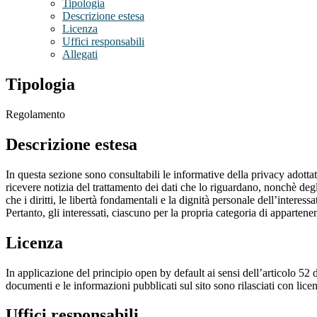
Tipologia
Descrizione estesa
Licenza
Uffici responsabili
Allegati
Tipologia
Regolamento
Descrizione estesa
In questa sezione sono consultabili le informative della privacy adottat
ricevere notizia del trattamento dei dati che lo riguardano, nonchè degl
che i diritti, le libertà fondamentali e la dignità personale dell’interes
Pertanto, gli interessati, ciascuno per la propria categoria di apparten
Licenza
In applicazione del principio open by default ai sensi dell’articolo 52 
documenti e le informazioni pubblicati sul sito sono rilasciati con li
Uffici responsabili