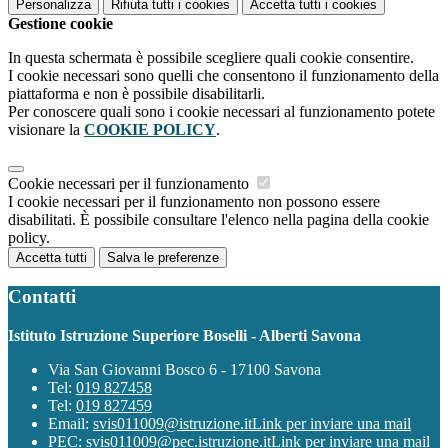
Personalizza
Rifiuta tutti
i cookies
Accetta tutti
i cookies
Gestione cookie
In questa schermata è possibile scegliere quali cookie consentire.
I cookie necessari sono quelli che consentono il funzionamento della
piattaforma e non è possibile disabilitarli.
Per conoscere quali sono i cookie necessari al funzionamento potete
visionare la
COOKIE POLICY
.
Cookie necessari per il funzionamento
I cookie necessari per il funzionamento non possono essere
disabilitati. È possibile consultare l'elenco nella pagina della cookie
policy.
Accetta tutti
Salva le preferenze
Contatti
Istituto Istruzione Superiore Boselli - Alberti Savona
Via San Giovanni Bosco 6 - 17100 Savona
Tel:
019 827458
Tel:
019 827459
Email:
svis011009@istruzione.it
Link per inviare una mail
PEC:
svis011009@pec.istruzione.it
Link per inviare una mail