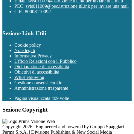
Email:
svis011009@istruzione.it
Link per inviare una mail
PEC:
svis011009@pec.istruzione.it
Link per inviare una mail
C.F.: 80008110092
Sezione Link Utili
Cookie policy
Note legali
Informativa Privacy
Ufficio Relazioni con il Pubblico
Dichiarazione di accessibilità
Obiettivi di accessibilità
Whistleblowing
Gestione consensi cookie
Amministrazione trasparente
Pagina visualizzata
409
volte
Sezione Copyright
Copyright 2026 | Engineered and powered by Gruppo Spaggiari
Parma S.p.A. | Divisione Publishing & New Social Media